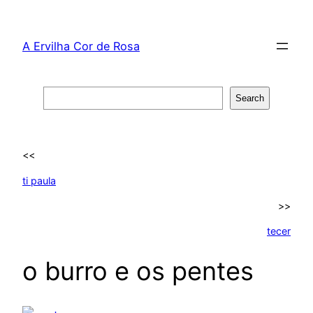
Skip
to
A Ervilha Cor de Rosa
content
Search
Search
<<
ti paula
>>
tecer
o burro e os pentes