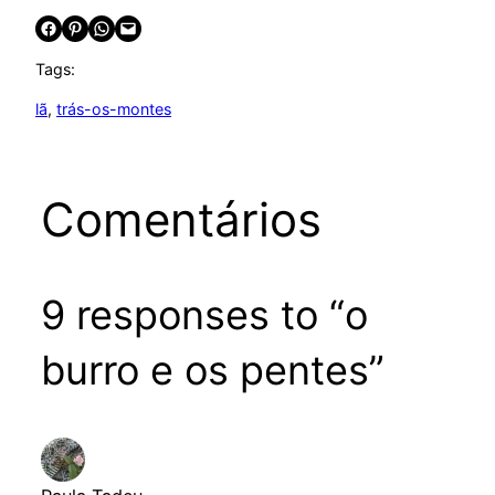
Share on Facebook
Share on Pinterest
Share on WhatsApp
Email this Page
Tags:
lã
, 
trás-os-montes
Comentários
9 responses to “o
burro e os pentes”