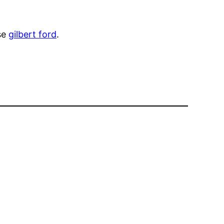
se
gilbert ford
.