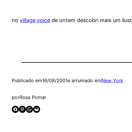
no
village voice
de ontem descobri mais um ilust
Publicado em
16/08/2001
e arrumado em
New York
por
Rosa Pomar
Share on Facebook
Share on Pinterest
Share on WhatsApp
Email this Page