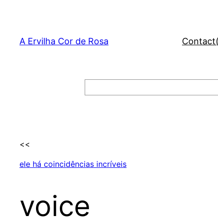
Skip
to
content
A Ervilha Cor de Rosa
Contact
Search
<<
ele há coincidências incríveis
voice