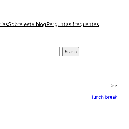
rias
Sobre este blog
Perguntas frequentes
Search
>>
lunch break