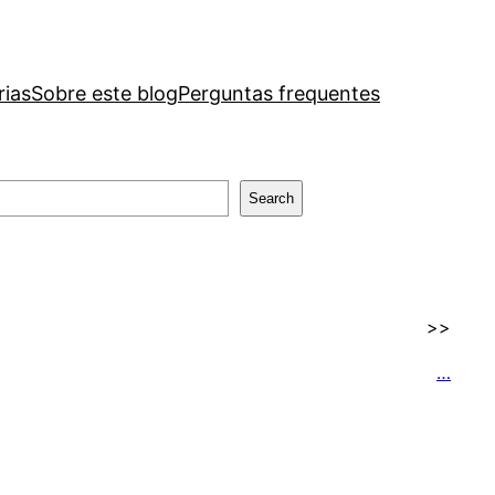
rias
Sobre este blog
Perguntas frequentes
Search
>>
…