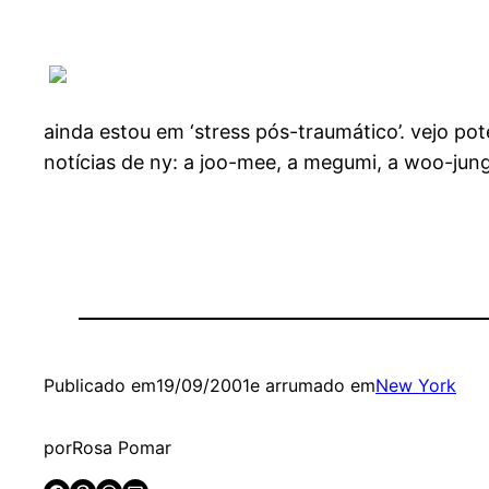
ainda estou em ‘stress pós-traumático’. vejo po
notícias de ny: a joo-mee, a megumi, a woo-jun
Publicado em
19/09/2001
e arrumado em
New York
por
Rosa Pomar