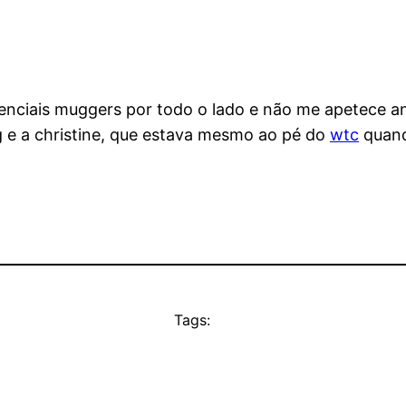
tenciais muggers por todo o lado e não me apetece an
g e a christine, que estava mesmo ao pé do
wtc
quand
Tags: