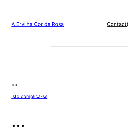
Skip
to
content
A Ervilha Cor de Rosa
Contact
Search
<<
isto complica-se
…