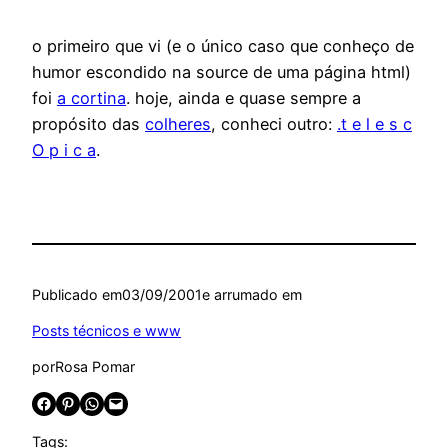
o primeiro que vi (e o único caso que conheço de
humor escondido na source de uma página html)
foi
a cortina
. hoje, ainda e quase sempre a
propósito das
colheres
, conheci outro:
.t e l e s c
O p i c a
.
Publicado em
03/09/2001
e arrumado em
Posts técnicos e www
por
Rosa Pomar
Share on Facebook
Share on Pinterest
Share on WhatsApp
Email this Page
Tags: