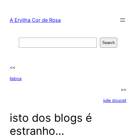
Skip
to
A Ervilha Cor de Rosa
content
Search
Search
<<
lisboa
>>
julie doucet
isto dos blogs é
estranho…