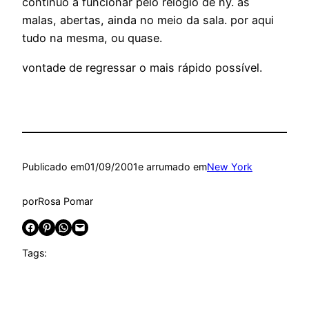
continuo a funcionar pelo relógio de ny. as
malas, abertas, ainda no meio da sala. por aqui
tudo na mesma, ou quase.
vontade de regressar o mais rápido possível.
Publicado em
01/09/2001
e arrumado em
New York
por
Rosa Pomar
Share on Facebook
Share on Pinterest
Share on WhatsApp
Email this Page
Tags: