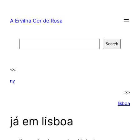
Skip
to
A Ervilha Cor de Rosa
content
Search
Search
<<
ny
>>
lisboa
já em lisboa