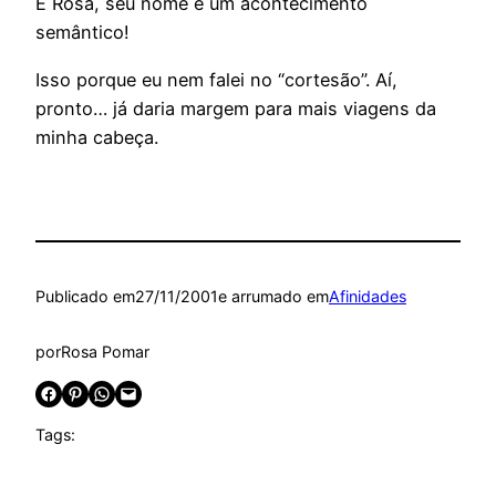
É Rosa, seu nome é um acontecimento
semântico!
Isso porque eu nem falei no “cortesão”. Aí,
pronto… já daria margem para mais viagens da
minha cabeça.
Publicado em
27/11/2001
e arrumado em
Afinidades
por
Rosa Pomar
Share on Facebook
Share on Pinterest
Share on WhatsApp
Email this Page
Tags: