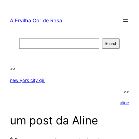
Skip
to
A Ervilha Cor de Rosa
content
Search
Search
<<
new york city girl
>>
aline
um post da Aline