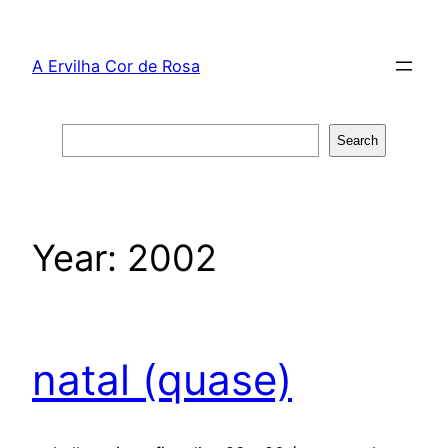
Skip
to
A Ervilha Cor de Rosa
content
Search
Search
Year:
2002
natal (quase)