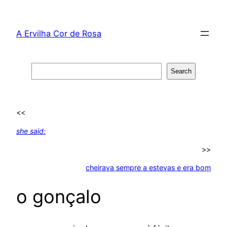
Skip
to
A Ervilha Cor de Rosa
content
Search
Search
<<
she said:
>>
cheirava sempre a estevas e era bom
o gonçalo