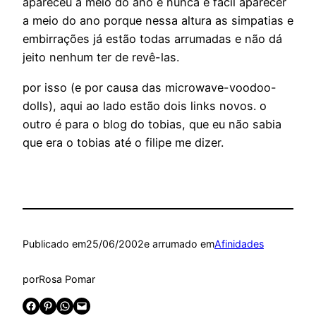
apareceu a meio do ano e nunca é fácil aparecer
a meio do ano porque nessa altura as simpatias e
embirrações já estão todas arrumadas e não dá
jeito nenhum ter de revê-las.
por isso (e por causa das microwave-voodoo-
dolls), aqui ao lado estão dois links novos. o
outro é para o blog do tobias, que eu não sabia
que era o tobias até o filipe me dizer.
Publicado em
25/06/2002
e arrumado em
Afinidades
por
Rosa Pomar
Share on Facebook
Share on Pinterest
Share on WhatsApp
Email this Page