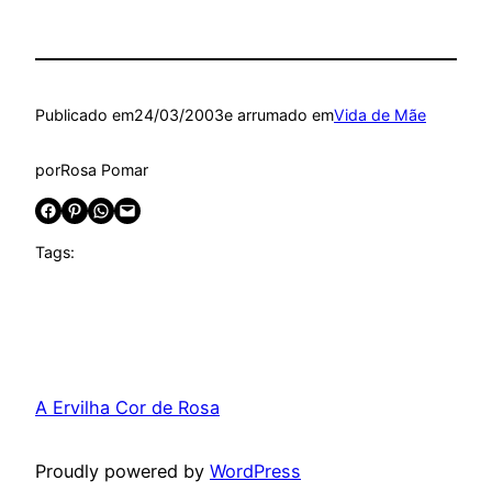
Publicado em
24/03/2003
e arrumado em
Vida de Mãe
por
Rosa Pomar
Share on Facebook
Share on Pinterest
Share on WhatsApp
Email this Page
Tags:
A Ervilha Cor de Rosa
Proudly powered by
WordPress