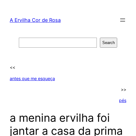
Skip
to
A Ervilha Cor de Rosa
content
Search
Search
<<
antes que me esqueça
>>
pés
a menina ervilha foi
jantar a casa da prima