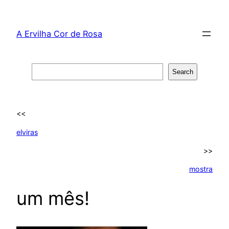
Skip
to
A Ervilha Cor de Rosa
content
Search
Search
<<
elviras
>>
mostra
um mês!