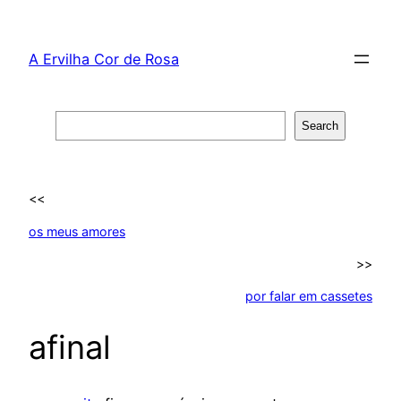
Skip
to
A Ervilha Cor de Rosa
content
Search
Search
<<
os meus amores
>>
por falar em cassetes
afinal