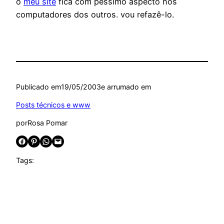
o
meu site
fica com péssimo aspecto nos
computadores dos outros. vou refazê-lo.
Publicado em
19/05/2003
e arrumado em
Posts técnicos e www
por
Rosa Pomar
Share on Facebook
Share on Pinterest
Share on WhatsApp
Email this Page
Tags: