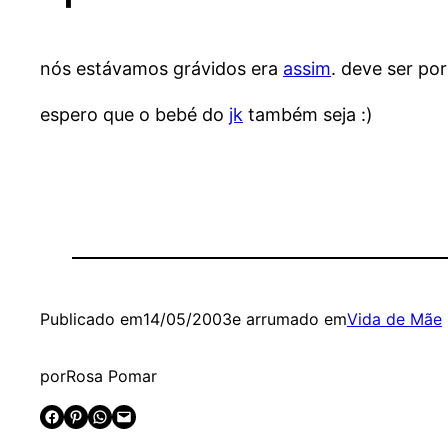
nós estávamos grávidos era
assim
. deve ser por
espero que o bebé do
jk
também seja :)
Publicado em
14/05/2003
e arrumado em
Vida de Mãe
por
Rosa Pomar
Share on Facebook
Share on Pinterest
Share on WhatsApp
Email this Page