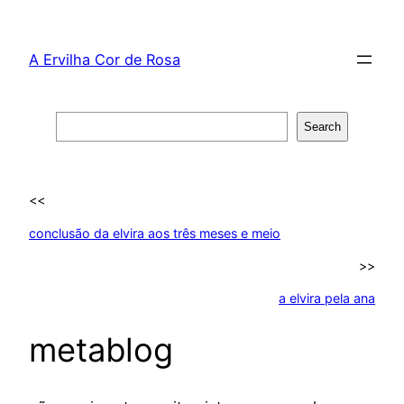
Skip
to
A Ervilha Cor de Rosa
content
Search
Search
<<
conclusão da elvira aos três meses e meio
>>
a elvira pela ana
metablog