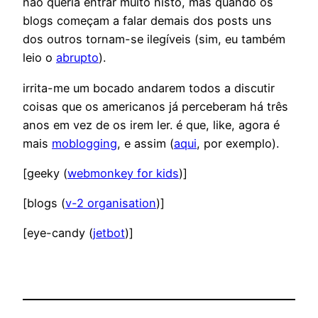
não queria entrar muito nisto, mas quando os
blogs começam a falar demais dos posts uns
dos outros tornam-se ilegíveis (sim, eu também
leio o
abrupto
).
irrita-me um bocado andarem todos a discutir
coisas que os americanos já perceberam há três
anos em vez de os irem ler. é que, like, agora é
mais
moblogging
, e assim (
aqui
, por exemplo).
[geeky (
webmonkey for kids
)]
[blogs (
v-2 organisation
)]
[eye-candy (
jetbot
)]