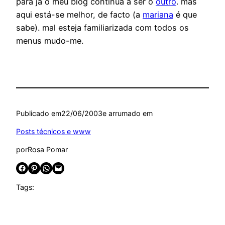
para já o meu blog continua a ser o
outro
. mas
aqui está-se melhor, de facto (a
mariana
é que
sabe). mal esteja familiarizada com todos os
menus mudo-me.
Publicado em
22/06/2003
e arrumado em
Posts técnicos e www
por
Rosa Pomar
Share on Facebook
Share on Pinterest
Share on WhatsApp
Email this Page
Tags: