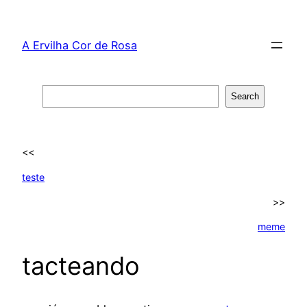
Skip
to
A Ervilha Cor de Rosa
content
Search
Search
<<
teste
>>
meme
tacteando