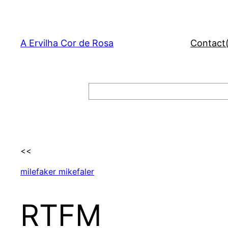
Skip
to
content
A Ervilha Cor de Rosa
Contact
Search
<<
milefaker mikefaler
RTFM