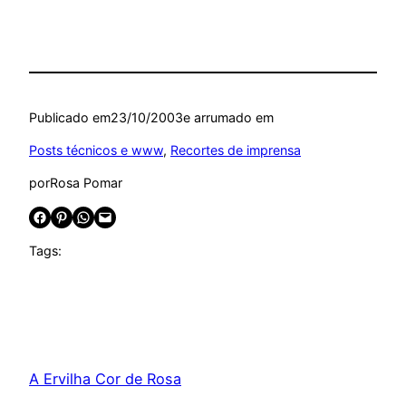
Publicado em
23/10/2003
e arrumado em
Posts técnicos e www
, 
Recortes de imprensa
por
Rosa Pomar
Share on Facebook
Share on Pinterest
Share on WhatsApp
Email this Page
Tags:
A Ervilha Cor de Rosa