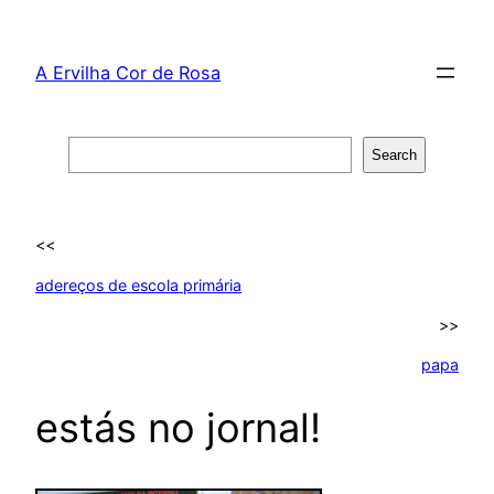
Skip
to
A Ervilha Cor de Rosa
content
Search
Search
<<
adereços de escola primária
>>
papa
estás no jornal!