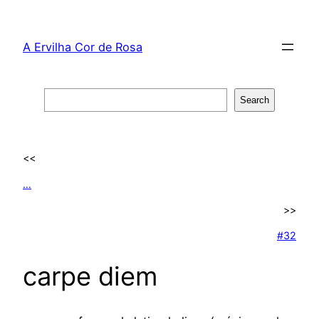
Skip
to
A Ervilha Cor de Rosa
content
Search
Search
<<
…
>>
#32
carpe diem