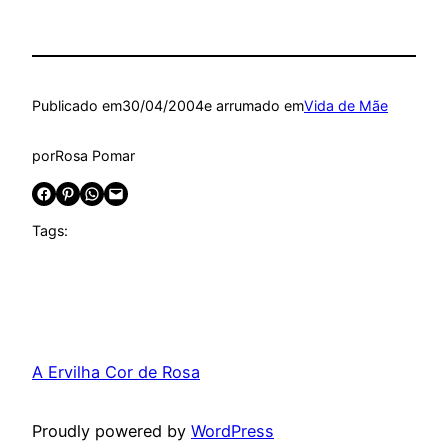
Publicado em
30/04/2004
e arrumado em
Vida de Mãe
por
Rosa Pomar
Share on Facebook
Share on Pinterest
Share on WhatsApp
Email this Page
Tags:
A Ervilha Cor de Rosa
Proudly powered by
WordPress