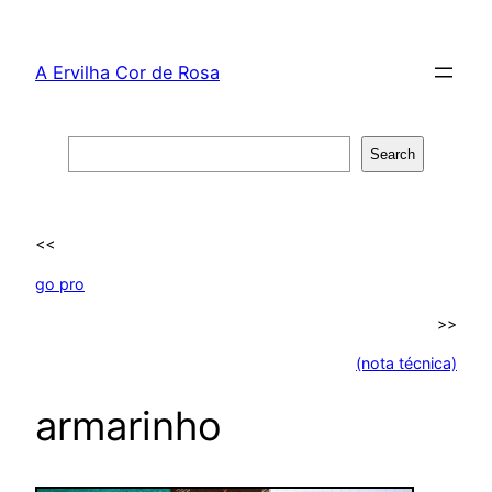
Skip
to
A Ervilha Cor de Rosa
content
Search
Search
<<
go pro
>>
(nota técnica)
armarinho