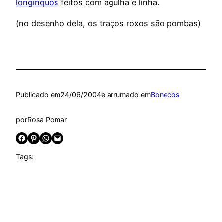
longínquos
feitos com agulha e linha.
(no desenho dela, os traços roxos são pombas)
Publicado em
24/06/2004
e arrumado em
Bonecos
por
Rosa Pomar
Share on Facebook
Share on Pinterest
Share on WhatsApp
Email this Page
Tags: