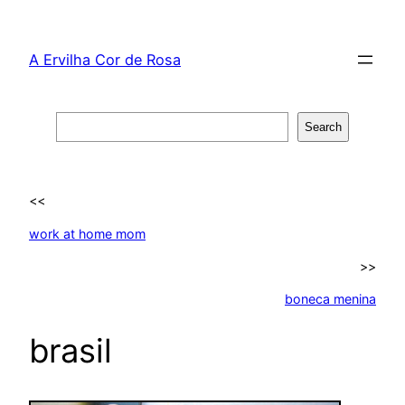
Skip
to
A Ervilha Cor de Rosa
content
Search
Search
<<
work at home mom
>>
boneca menina
brasil