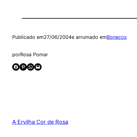
Publicado em
27/06/2004
e arrumado em
Bonecos
por
Rosa Pomar
Share on Facebook
Share on Pinterest
Share on WhatsApp
Email this Page
A Ervilha Cor de Rosa