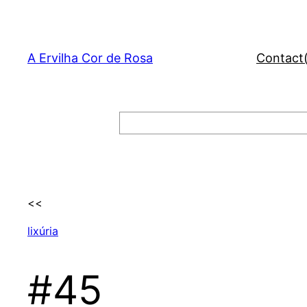
Skip
to
content
A Ervilha Cor de Rosa
Contact
Search
<<
lixúria
#45