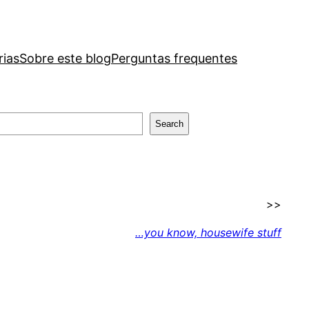
rias
Sobre este blog
Perguntas frequentes
Search
>>
…you know, housewife stuff