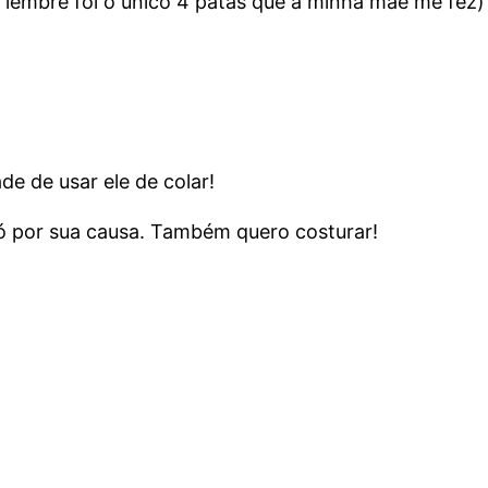
 lembre foi o único 4 patas que a minha mãe me fez)
de de usar ele de colar!
ó por sua causa. Também quero costurar!