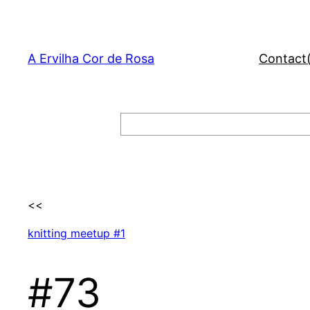
Skip
to
content
A Ervilha Cor de Rosa
Contact
Search
<<
knitting meetup #1
#73