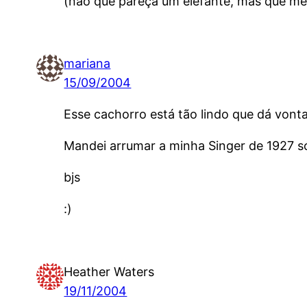
(não que pareça um elefante, mas que me
mariana
15/09/2004
Esse cachorro está tão lindo que dá vonta
Mandei arrumar a minha Singer de 1927 s
bjs
:)
Heather Waters
19/11/2004