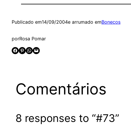
Publicado em
14/09/2004
e arrumado em
Bonecos
por
Rosa Pomar
Share on Facebook
Share on Pinterest
Share on WhatsApp
Email this Page
Comentários
8 responses to “#73”