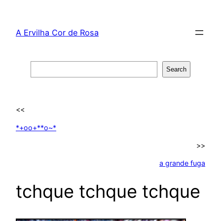
Skip
to
A Ervilha Cor de Rosa
content
Search
Search
<<
*+oo+**o~*
>>
a grande fuga
tchque tchque tchque