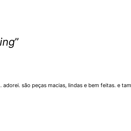
ing
”
za. adorei. são peças macias, lindas e bem feitas. e t