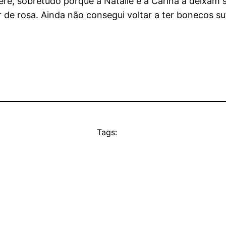
refere, sobretudo porque a Natalie e a Carina a deix
r de rosa. Ainda não consegui voltar a ter bonecos su
Tags: