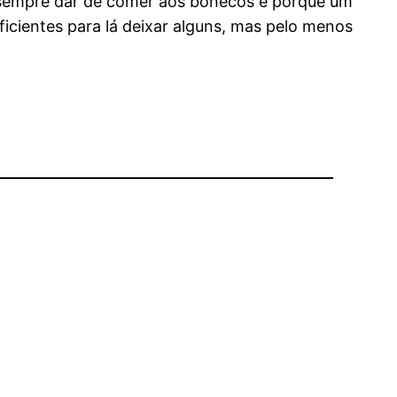
am sempre dar de comer aos bonecos e porque um
ficientes para lá deixar alguns, mas pelo menos