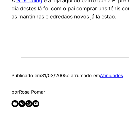
A
NoKidding
é a loja aqui do bairro que a E. p
dia destes lá foi com o pai comprar uns ténis co
as mantinhas e edredãos novos já lá estão.
Publicado em
31/03/2005
e arrumado em
Afinidades
por
Rosa Pomar
Share on Facebook
Share on Pinterest
Share on WhatsApp
Email this Page