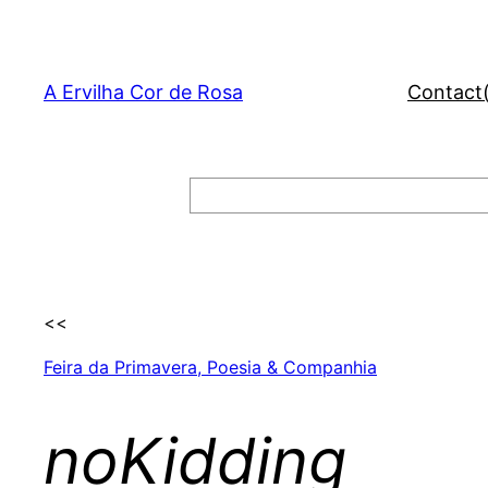
Skip
to
content
A Ervilha Cor de Rosa
Contact
Search
<<
Feira da Primavera, Poesia & Companhia
noKidding