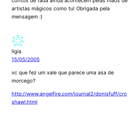
contos de fada ainda acontecem pelas mãos de
artistas mágicos como tu! Obrigada pela
mensagem :)
ligia
15/05/2005
vc que fez um xale que parece uma asa de
morcego?
http://www.angelfire.com/journal2/donisfuff/cro
shawl.html