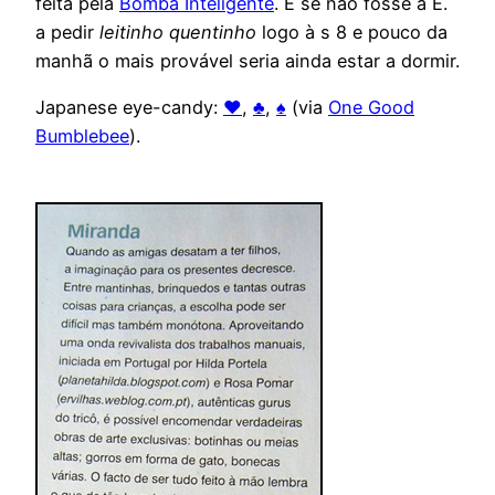
feita pela
Bomba Inteligente
. E se não fosse a E.
a pedir
leitinho quentinho
logo à s 8 e pouco da
manhã o mais provável seria ainda estar a dormir.
Japanese eye-candy:
♥
,
♣
,
♠
(via
One Good
Bumblebee
).