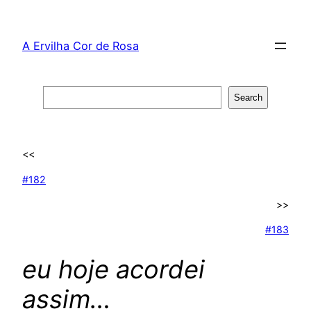
Skip
to
A Ervilha Cor de Rosa
content
Search
Search
<<
#182
>>
#183
eu hoje acordei
assim…