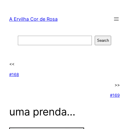
Skip
to
A Ervilha Cor de Rosa
content
Search
Search
<<
#168
>>
#169
uma prenda…