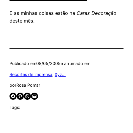
E as minhas coisas estão na
Caras Decoração
deste mês.
Publicado em
08/05/2005
e arrumado em
Recortes de imprensa
, 
Xyz…
por
Rosa Pomar
Share on Facebook
Share on Pinterest
Share on WhatsApp
Email this Page
Tags: