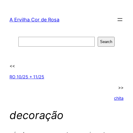
Skip
to
A Ervilha Cor de Rosa
content
Search
Search
<<
RO 10/25 + 11/25
>>
chita
decoração