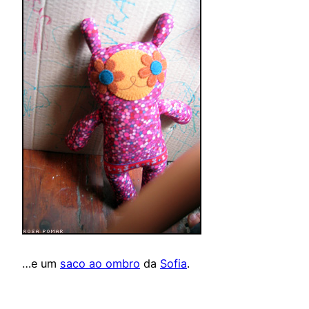
…e um
saco ao ombro
da
Sofia
.