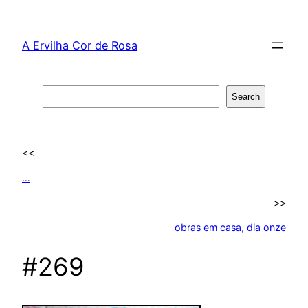
Skip
to
A Ervilha Cor de Rosa
content
Search
Search
<<
…
>>
obras em casa, dia onze
#269