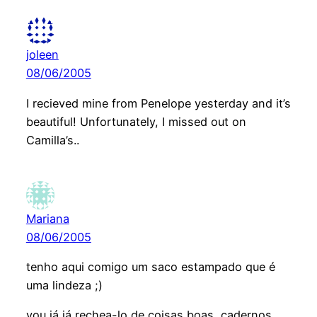
joleen
08/06/2005
I recieved mine from Penelope yesterday and it’s
beautiful! Unfortunately, I missed out on
Camilla’s..
Mariana
08/06/2005
tenho aqui comigo um saco estampado que é
uma lindeza ;)
vou já já rechea-lo de coisas boas, cadernos,