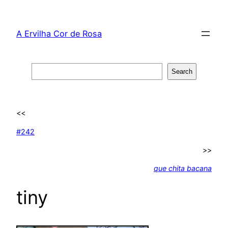
Skip
to
A Ervilha Cor de Rosa
content
Search
Search
<<
#242
>>
que chita bacana
tiny