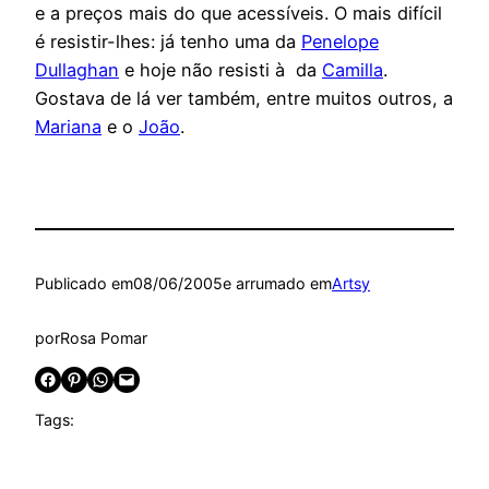
e a preços mais do que acessíveis. O mais difícil
é resistir-lhes: já tenho uma da
Penelope
Dullaghan
e hoje não resisti à da
Camilla
.
Gostava de lá ver também, entre muitos outros, a
Mariana
e o
João
.
Publicado em
08/06/2005
e arrumado em
Artsy
por
Rosa Pomar
Share on Facebook
Share on Pinterest
Share on WhatsApp
Email this Page
Tags: