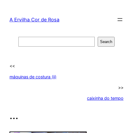
Skip
to
A Ervilha Cor de Rosa
content
Search
Search
<<
máquinas de costura (ii)
>>
caixinha do tempo
…