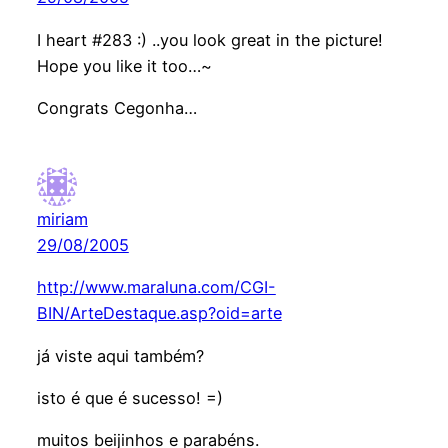
I heart #283 :) ..you look great in the picture!
Hope you like it too…~
Congrats Cegonha…
miriam
29/08/2005
http://www.maraluna.com/CGI-
BIN/ArteDestaque.asp?oid=arte
já viste aqui também?
isto é que é sucesso! =)
muitos beijinhos e parabéns.