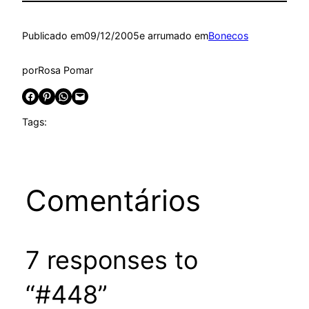
Publicado em
09/12/2005
e arrumado em
Bonecos
por
Rosa Pomar
Share on Facebook
Share on Pinterest
Share on WhatsApp
Email this Page
Tags:
Comentários
7 responses to
“#448”