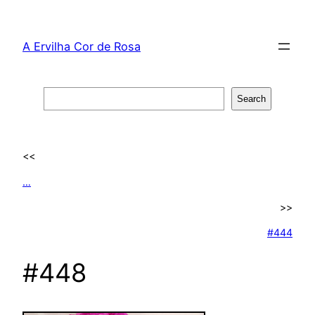
Skip
to
A Ervilha Cor de Rosa
content
Search
Search
<<
…
>>
#444
#448