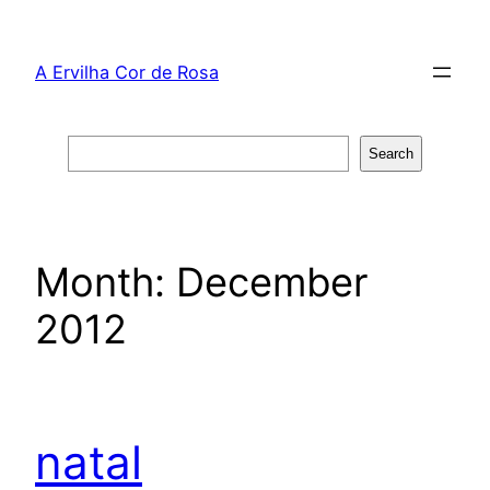
Skip
to
A Ervilha Cor de Rosa
content
Search
Search
Month:
December
2012
natal