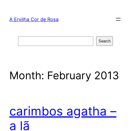
Skip
to
A Ervilha Cor de Rosa
content
Search
Search
Month:
February 2013
carimbos agatha –
a lã