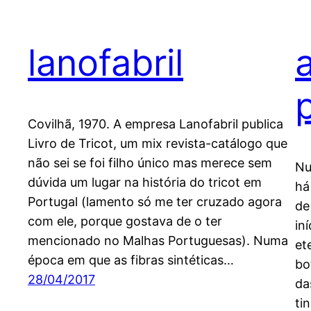
lanofabril
Covilhã, 1970. A empresa Lanofabril publica
Livro de Tricot, um mix revista-catálogo que
não sei se foi filho único mas merece sem
Nu
dúvida um lugar na história do tricot em
há
Portugal (lamento só me ter cruzado agora
de
com ele, porque gostava de o ter
in
mencionado no Malhas Portuguesas). Numa
et
época em que as fibras sintéticas…
bo
28/04/2017
da
ti