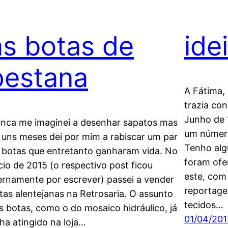
as botas de
ide
pestana
A Fátima,
trazia co
Junho de 
nca me imaginei a desenhar sapatos mas
um número 
 uns meses dei por mim a rabiscar um par
Tenho alg
 botas que entretanto ganharam vida. No
foram ofe
ício de 2015 (o respectivo post ficou
este, com 
ernamente por escrever) passei a vender
reportage
tas alentejanas na Retrosaria. O assunto
tecidos…
s botas, como o do mosaico hidráulico, já
01/04/201
nha atingido na loja…