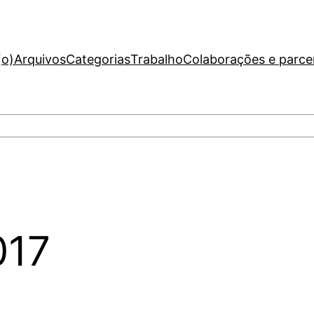
(o)
Arquivos
Categorias
Trabalho
Colaborações e parce
017