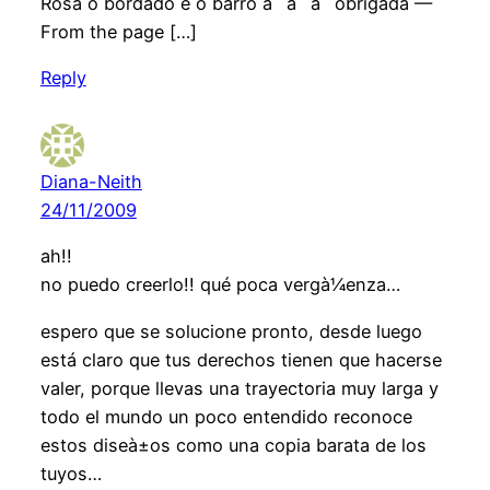
Rosa o bordado e o barro â˜ â˜ â˜ obrigada —
From the page […]
Reply
Diana-Neith
24/11/2009
ah!!
no puedo creerlo!! qué poca vergà¼enza…
espero que se solucione pronto, desde luego
está claro que tus derechos tienen que hacerse
valer, porque llevas una trayectoria muy larga y
todo el mundo un poco entendido reconoce
estos diseà±os como una copia barata de los
tuyos…