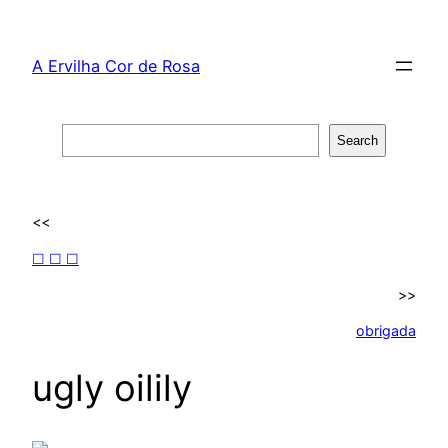
Skip
to
A Ervilha Cor de Rosa
content
Search
Search
<<
☐ ☐ ☐
>>
obrigada
ugly oilily