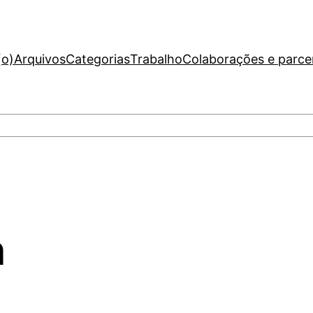
(o)
Arquivos
Categorias
Trabalho
Colaborações e parce
n