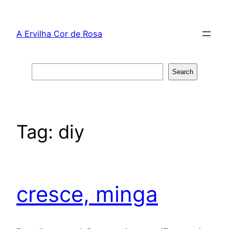
Skip
to
A Ervilha Cor de Rosa
content
Search
Search
Tag:
diy
cresce, minga