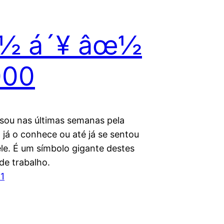
½ á´¥ âœ½
000
ou nas últimas semanas pela
 já o conhece ou até já se sentou
ele. É um símbolo gigante destes
de trabalho.
1