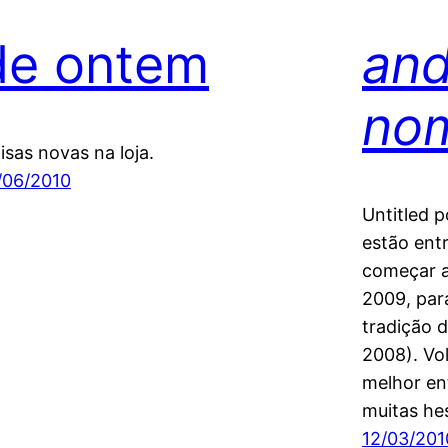
de ontem
and
nom
isas novas na loja.
/06/2010
Untitled 
estão ent
começar a
2009, par
tradição d
2008). Vol
melhor ent
muitas he
12/03/201