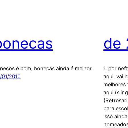
bonecas
de
necos é bom, bonecas ainda é melhor.
1, por nef
/01/2010
aqui, vai
melhores 
aqui (slin
(Retrosari
para esco
isso ainda
nomeados