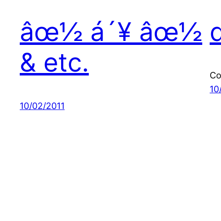
âœ½ á´¥ âœ½
& etc.
Co
10
10/02/2011