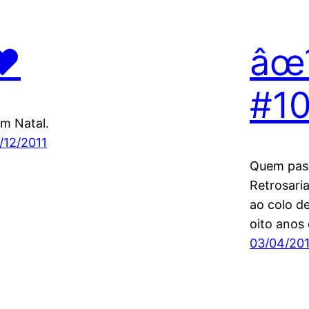
♥
âœ
#1
m Natal.
/12/2011
Quem pass
Retrosaria
ao colo d
oito anos 
03/04/201