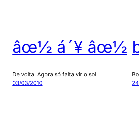
âœ½ á´¥ âœ½
De volta. Agora só falta vir o sol.
Bo
03/03/2010
24