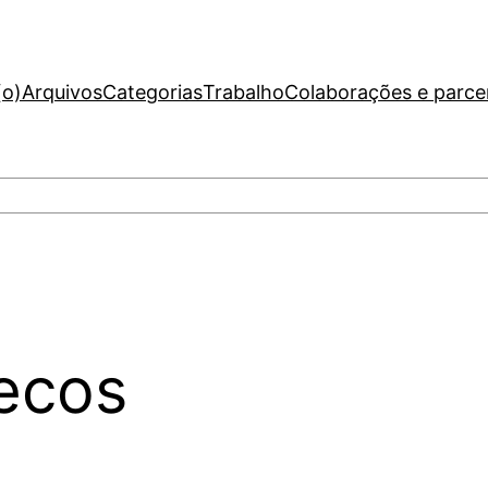
(o)
Arquivos
Categorias
Trabalho
Colaborações e parce
ecos