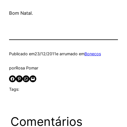
Bom Natal.
Publicado em
23/12/2011
e arrumado em
Bonecos
por
Rosa Pomar
Share on Facebook
Share on Pinterest
Share on WhatsApp
Email this Page
Tags:
Comentários