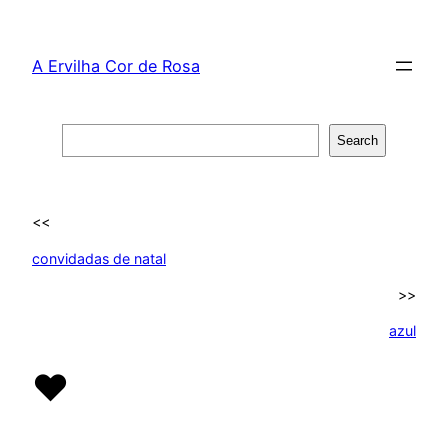
Skip
to
A Ervilha Cor de Rosa
content
Search
Search
<<
convidadas de natal
>>
azul
♥