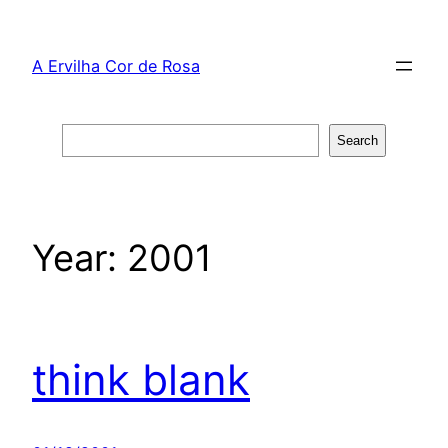
Skip
to
A Ervilha Cor de Rosa
content
Search
Search
Year:
2001
think blank