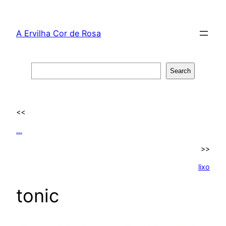
Skip
to
A Ervilha Cor de Rosa
content
Search
Search
<<
…
>>
lixo
tonic