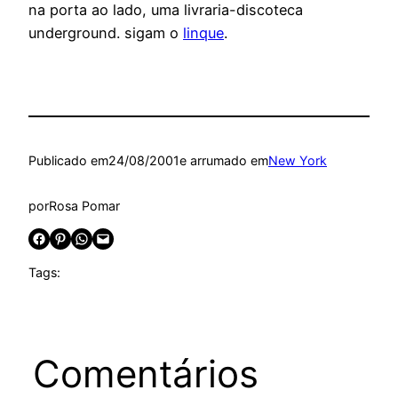
na porta ao lado, uma livraria-discoteca
underground. sigam o
linque
.
Publicado em
24/08/2001
e arrumado em
New York
por
Rosa Pomar
Share on Facebook
Share on Pinterest
Share on WhatsApp
Email this Page
Tags:
Comentários