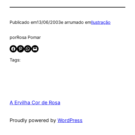
Publicado em
13/06/2003
e arrumado em
Ilustração
por
Rosa Pomar
Share on Facebook
Share on Pinterest
Share on WhatsApp
Email this Page
Tags:
A Ervilha Cor de Rosa
Proudly powered by
WordPress