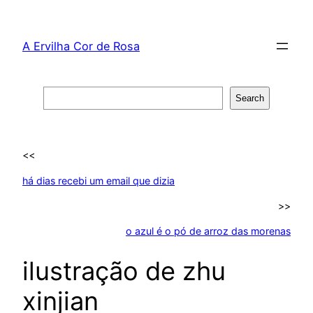
Skip
to
A Ervilha Cor de Rosa
content
Search
Search
<<
há dias recebi um email que dizia
>>
o azul é o pó de arroz das morenas
ilustração de zhu
xinjian