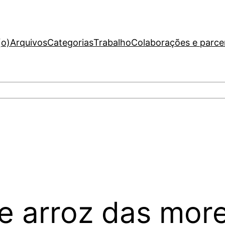
(o)
Arquivos
Categorias
Trabalho
Colaborações e parce
de arroz das mor