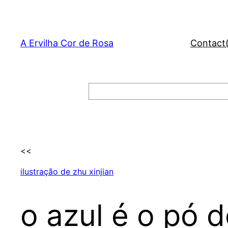
Skip
to
content
A Ervilha Cor de Rosa
Contact
Search
<<
ilustração de zhu xinjian
o azul é o pó 