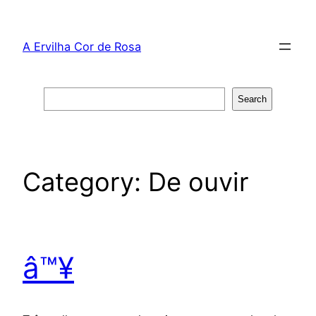
Skip
to
A Ervilha Cor de Rosa
content
Search
Search
Category:
De ouvir
â™¥