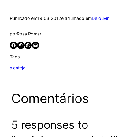
Publicado em
19/03/2012
e arrumado em
De ouvir
por
Rosa Pomar
Share on Facebook
Share on Pinterest
Share on WhatsApp
Email this Page
Tags:
alentejo
Comentários
5 responses to