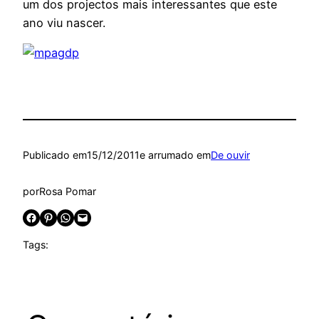
um dos projectos mais interessantes que este
ano viu nascer.
Publicado em
15/12/2011
e arrumado em
De ouvir
por
Rosa Pomar
Share on Facebook
Share on Pinterest
Share on WhatsApp
Email this Page
Tags: