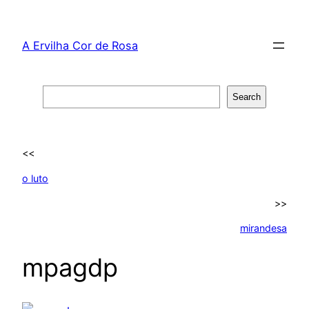
Skip
to
A Ervilha Cor de Rosa
content
Search
Search
<<
o luto
>>
mirandesa
mpagdp