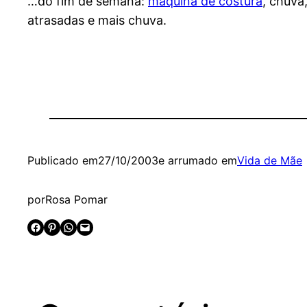
…do fim de semana:
máquina de costura
, chuva
atrasadas e mais chuva.
Publicado em
27/10/2003
e arrumado em
Vida de Mãe
por
Rosa Pomar
Share on Facebook
Share on Pinterest
Share on WhatsApp
Email this Page