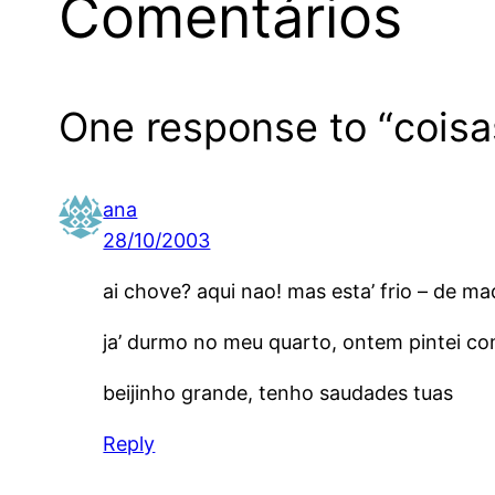
Comentários
One response to “cois
ana
28/10/2003
ai chove? aqui nao! mas esta’ frio – de 
ja’ durmo no meu quarto, ontem pintei com
beijinho grande, tenho saudades tuas
Reply