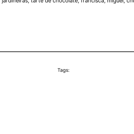
, jardineiras, tarte de chocolate, francisca, miguel, c
Tags: