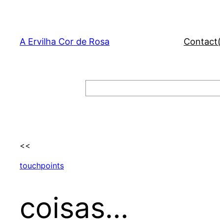
Skip
to
content
A Ervilha Cor de Rosa
Contact
Search
<<
touchpoints
coisas…