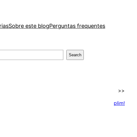
rias
Sobre este blog
Perguntas frequentes
Search
>>
plim!