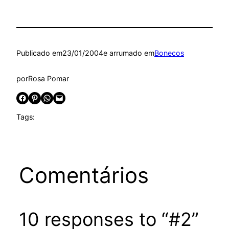
Publicado em
23/01/2004
e arrumado em
Bonecos
por
Rosa Pomar
Share on Facebook
Share on Pinterest
Share on WhatsApp
Email this Page
Tags:
Comentários
10 responses to “#2”