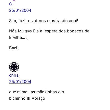
C.
25/01/2004
Sim, faz!, e vai-nos mostrando aqui!
Nós Muit@s E.s à espera dos bonecos da
Ervilha… :)
Baci.
chris
25/01/2004
que mimo…as mãozinhas e o
bichinho!!!!!Abraço