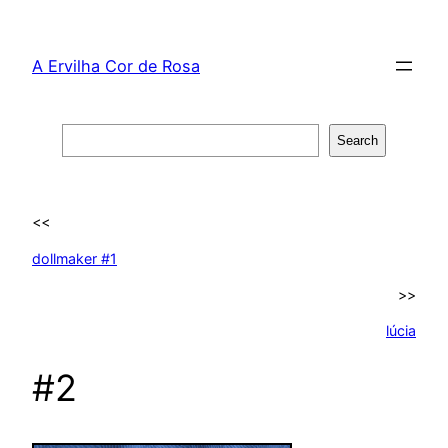
Skip
to
A Ervilha Cor de Rosa
content
Search
Search
<<
dollmaker #1
>>
lúcia
#2