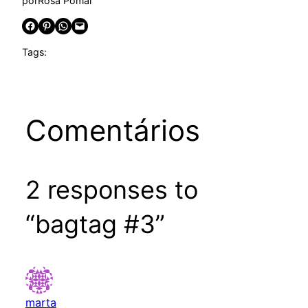
por
Rosa Pomar
Share on Facebook
Share on Pinterest
Share on WhatsApp
Email this Page
Tags:
Comentários
2 responses to
“bagtag #3”
marta