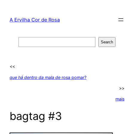
Skip
to
A Ervilha Cor de Rosa
content
Search
Search
<<
que há dentro da mala de
rosa pomar?
>>
mais
bagtag #3