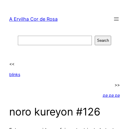
Skip
to
A Ervilha Cor de Rosa
content
Search
Search
<<
blinks
>>
pa pa pa
noro kureyon #126