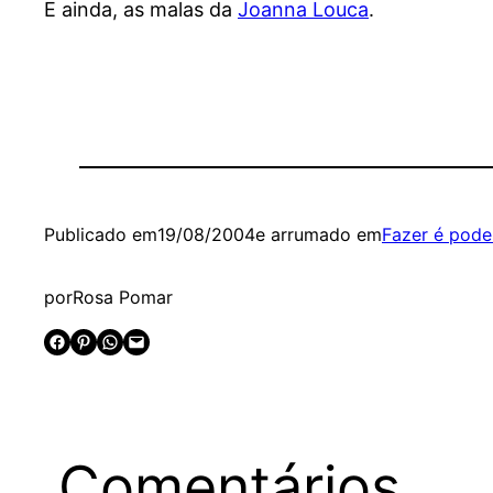
E ainda, as malas da
Joanna Louca
.
Publicado em
19/08/2004
e arrumado em
Fazer é pode
por
Rosa Pomar
Share on Facebook
Share on Pinterest
Share on WhatsApp
Email this Page
Comentários