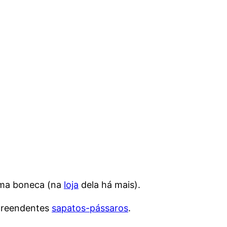
 uma boneca (na
loja
dela há mais).
preendentes
sapatos-pássaros
.