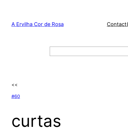
Skip
to
content
A Ervilha Cor de Rosa
Contact
Search
<<
#60
curtas